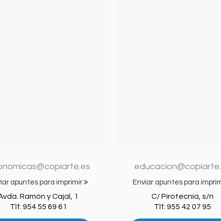
onomicas@copiarte.es
educacion@copiarte
íar apuntes para imprimir
Envíar apuntes para impri
Avda. Ramón y Cajal, 1
C/ Pirotecnia, s/n
Tlf: 954 55 69 61
Tlf: 955 42 07 95