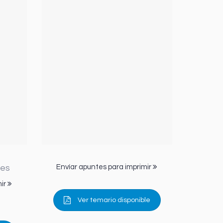
.es
Envíar apuntes para imprimir
mir
Ver temario disponible