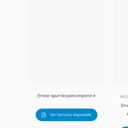
Envíar apuntes para imprimir
ec
Env
Ver temario disponible