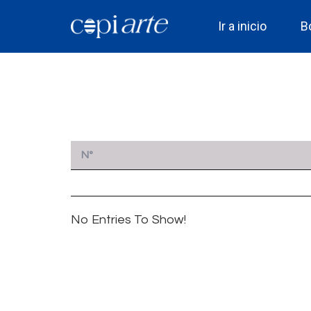
Ir a inicio
B
Nº
No Entries To Show!