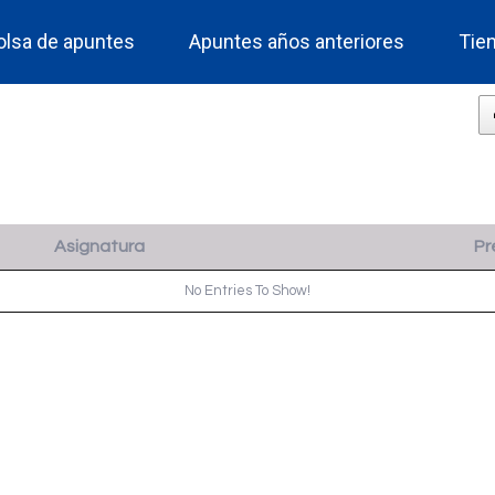
olsa de apuntes
Apuntes años anteriores
Tie
Asignatura
Pr
No Entries To Show!