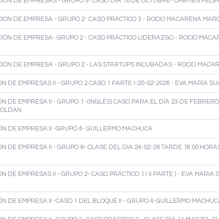
IÓN DE EMPRESAS - GRUPO 3- CASO DIA 16 DE OCTUBRE- CARMEN FELI
IÓN DE EMPRESA - GRUPO 2- CASO PRÁCTICO 3 - ROCIO MACARENA MA
IÓN DE EMPRESA- GRUPO 2 - CASO PRÁCTICO LIDERAZGO - ROCIO MAC
IÓN DE EMPRESA - GRUPO 2 - LAS STARTUPS INCUBADAS - ROCIO MACA
N DE EMPRESAS II - GRUPO 2 CASO 1 PARTE I-20-02-2026 - EVA MARÍA S
N DE EMPRESA II - GRUPO 1 -(INGLÉS) CASO PARA EL DÍA 23 DE FEBRERO
 ROLDAN
N DE EMPRESA II -GRUPO 4- GUILLERMO MACHUCA
 DE EMPRESA II - GRUPO 6- CLASE DEL DÍA 24-02-26 TARDE 18:00 HORAS
 DE EMPRESAS II - GRUPO 2- CASO PRÁCTICO 1 ( II PARTE ) - EVA MARIA 
N DE EMPRESA II -CASO 1 DEL BLOQUE II - GRUPO 4-GUILLERMO MACHUC