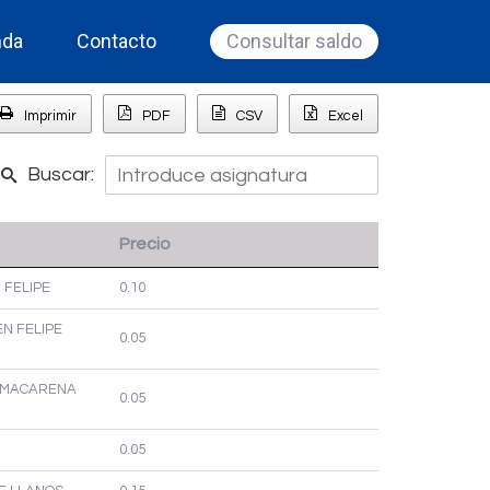
nda
Contacto
Consultar saldo
Imprimir
PDF
CSV
Excel
Buscar:
Precio
 FELIPE
0.10
N FELIPE
0.05
O MACARENA
0.05
0.05