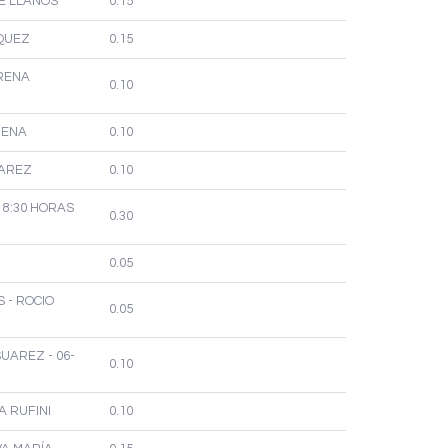
PE LLANOS
0.15
RQUEZ
0.15
ARENA
0.10
RENA
0.10
UAREZ
0.10
 8:30 HORAS
0.30
0.05
 - ROCIO
0.05
SUAREZ - 06-
0.10
A RUFINI
0.10