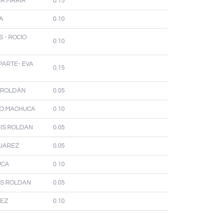
VA MARÍA
0.15
A
0.10
S - ROCIO
0.10
 PARTE- EVA
0.15
L. ROLDÁN
0.05
RMO MACHUCA
0.10
UIS ROLDAN
0.05
SUAREZ
0.05
UCA
0.10
UIS ROLDAN
0.05
REZ
0.10