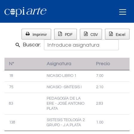
Imprimir
PDF
CSV
Excel
Buscar:
Nº
Asignatura
Precio
18
NICASIO LIBRO 1
7.00
75
NICASIO -SINTESIS I
2.10
PEDAGOGÍA DE LA
83
ERE - JOSÉ ANTONIO
2.83
PLATA
SISTESIS TEOLOGÍA 2
138
1.00
GRUPO - J.A.PLATA